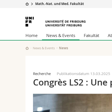
Math.-Nat. und Med. Fakultät
Universität
Fakultäten
Universität
Studium
Theologische Fa
Freiburg
Campus
Rechtswissensch
Home
News & Events
Fakultät
A
Forschung
Wirtschafts- un
Universität
Philosophische 
Weiterbildung
Fak. für Erzieh
News & Events
News
Math.-Nat. und
Interfakultär
Recherche
Publikationsdatum 13.03.2025
Congrès LS2 : Une 