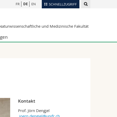
FR
DE
EN
SCHNELLZUGRIFF
für
Personenverzeichnis
aturwissenschaftliche und Medizinische Fakultät
Ortsplan
te
Bibliotheken
ngen
Webmail
Vorlesungsverzeichnis
MyUnifr
Kontakt
Prof. Jörn Dengjel
joern.dengjel@unifr.ch