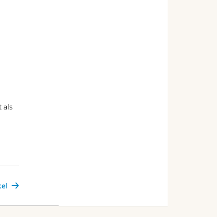
 als
kel