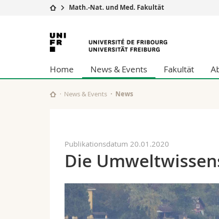
Math.-Nat. und Med. Fakultät
Universität
Fakultäten
Universität
Studium
Theologische Fa
Freiburg
Campus
Rechtswissensch
Home
News & Events
Fakultät
A
Forschung
Wirtschafts- un
Universität
Philosophische 
Weiterbildung
Fak. für Erzieh
News & Events
News
Math.-Nat. und
Interfakultär
Publikationsdatum 20.01.2020
Die Umweltwissen