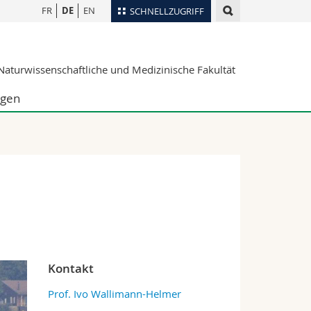
FR
DE
EN
SCHNELLZUGRIFF
für
Personenverzeichnis
aturwissenschaftliche und Medizinische Fakultät
Ortsplan
te
Bibliotheken
ngen
Webmail
Vorlesungsverzeichnis
MyUnifr
Kontakt
Prof. Ivo Wallimann-Helmer