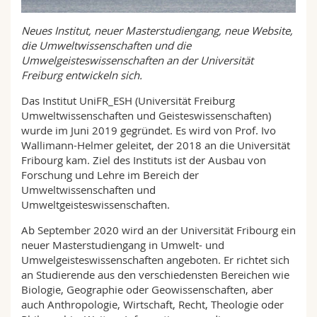
Math.-Nat. und Med. Fak.
Mitarbeitende
Webmail
Neues Institut, neuer Masterstudiengang, neue Website,
die Umweltwissenschaften und die
Interfakultär
Doktorierende
Vorlesungsverzeichnis
Umwelgeisteswissenschaften an der Universität
Freiburg entwickeln sich.
MyUnifr
Das Institut UniFR_ESH (Universität Freiburg
Umweltwissenschaften und Geisteswissenschaften)
wurde im Juni 2019 gegründet. Es wird von Prof. Ivo
Wallimann-Helmer geleitet, der 2018 an die Universität
Fribourg kam. Ziel des Instituts ist der Ausbau von
Forschung und Lehre im Bereich der
Umweltwissenschaften und
Umweltgeisteswissenschaften.
Ab September 2020 wird an der Universität Fribourg ein
neuer Masterstudiengang in Umwelt- und
Umwelgeisteswissenschaften angeboten. Er richtet sich
an Studierende aus den verschiedensten Bereichen wie
Biologie, Geographie oder Geowissenschaften, aber
auch Anthropologie, Wirtschaft, Recht, Theologie oder