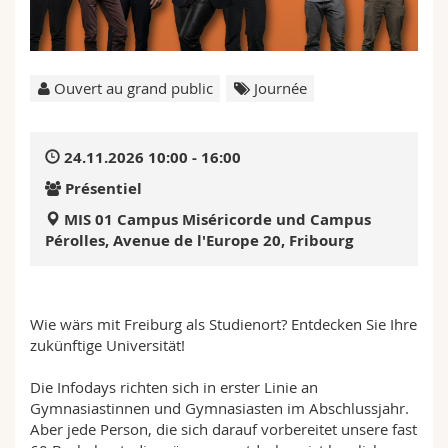
Sciences et médecine
Collaborateurs
Webmail
Interfacultaire
Doctorants
Programme des cours
Ouvert au grand public
Journée
MyUnifr
24.11.2026 10:00 - 16:00
Présentiel
MIS 01 Campus Miséricorde und Campus
Pérolles, Avenue de l'Europe 20, Fribourg
Wie wärs mit Freiburg als Studienort? Entdecken Sie Ihre
zukünftige Universität!
Die Infodays richten sich in erster Linie an
Gymnasiastinnen und Gymnasiasten im Abschlussjahr.
Aber jede Person, die sich darauf vorbereitet unsere fast