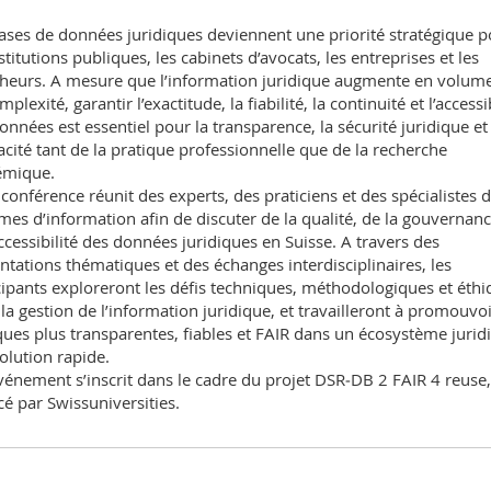
ases de données juridiques deviennent une priorité stratégique p
nstitutions publiques, les cabinets d’avocats, les entreprises et les
heurs. A mesure que l’information juridique augmente en volume
plexité, garantir l’exactitude, la fiabilité, la continuité et l’accessib
onnées est essentiel pour la transparence, la sécurité juridique et
icacité tant de la pratique professionnelle que de la recherche
émique.
 conférence réunit des experts, des praticiens et des spécialistes 
mes d’information afin de discuter de la qualité, de la gouvernanc
accessibilité des données juridiques en Suisse. A travers des
ntations thématiques et des échanges interdisciplinaires, les
cipants exploreront les défis techniques, méthodologiques et éthi
à la gestion de l’information juridique, et travailleront à promouvo
ques plus transparentes, fiables et FAIR dans un écosystème jurid
olution rapide.
vénement s’inscrit dans le cadre du projet DSR‑DB 2 FAIR 4 reuse,
cé par Swissuniversities.