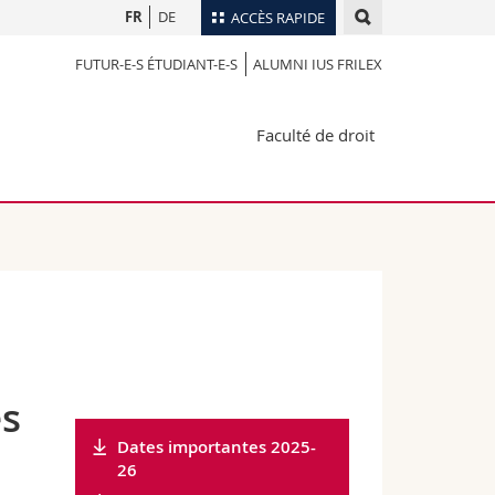
FR
DE
ACCÈS RAPIDE
FUTUR-E-S ÉTUDIANT-E-S
ALUMNI IUS FRILEX
Annuaire du personnel
Plan d'accès
nts
Faculté de droit
Bibliothèques
Webmail
rs
Programme des cours
MyUnifr
es
Dates importantes 2025-
26