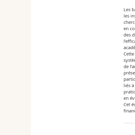
Les b
les i
cherc
en com
des d
l’eff
acad
Cette
systè
de l’
prése
parti
liés 
prati
en év
Cet é
finan