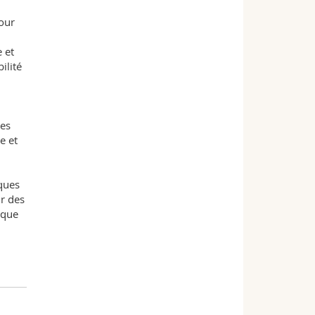
our
 et
ilité
des
e et
ques
ir des
ique