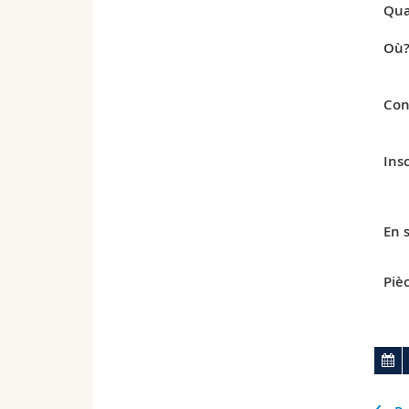
Qua
Où
Con
Insc
En s
Pièc