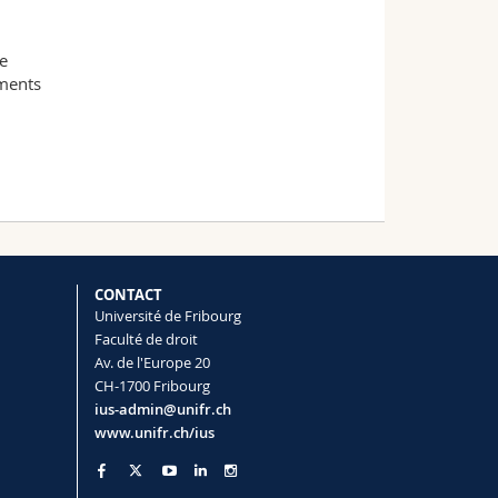
e
ements
CONTACT
Université de Fribourg
Faculté de droit
Av. de l'Europe 20
CH-1700 Fribourg
ius-admin@unifr.ch
www.unifr.ch/ius