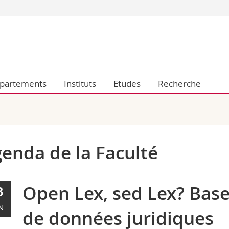
Vous êtes
Futurs étudia
Etudiants
conomiques et sociales et management
Médias
partements
Instituts
Etudes
Recherche
 sciences humaines
Chercheurs
 l'éducation et de la formation
Collaborateu
t médecine
Doctorants
aire
enda de la Faculté
Open Lex, sed Lex? Bas
3
N
de données juridiques