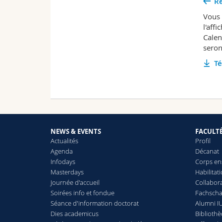
Re
Vous 
l'aff
Calen
seron
Té
NEWS & EVENTS
FACULT
Actualités
Profil
Agenda
Décanat
Infodays
Corps en
Masterdays
Habilitat
Journée d'accueil
Collabora
Soirées info et fondue
Fachschaf
Séance d'information doctorat
Alumni IU
Dies academicus
Biblioth