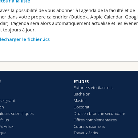
tour à la liste
avez la possibilité de vous abonner à l'agenda de la faculté et de
icher dans votre propre calendrier (Outlook, Apple Calendar, Googl
dar). L'agenda sera alors automatiquement actualisé et les évén
t toujours à jour.
lécharger le fichier .ics
É
ETUDES
Futur-e-s étudiant-e-s
Bachelor
seignant
Master
ion
Doctorat
teurs scientifiques
Droit en branche secondaire
t Jus
Offres complémentaires
S Frilex
Cours & examens
èque
Travaux écrits