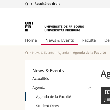
Faculté de droit
Université
Facultés
Université
Etudes
Théologie
Campus
Droit
de
Recherche
Sciences é
Home
News & Events
Faculté
Dé
Université
Lettres et
Fribourg
Formation continue
Sciences de
Sciences e
News & Events
Agenda
Agenda de la Faculté
Interfacult
News & Events
Ag
Actualités
Agenda
0
Agenda de la Faculté
JUI
Student Diary