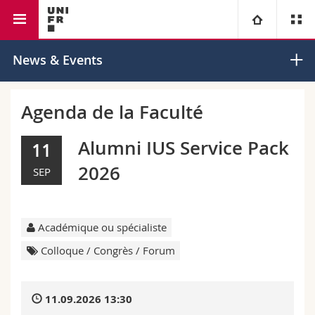
Faculté de droit
Université
News & Events
Facultés
Etudes
Agenda de la Faculté
Vous êtes
Campus
Théologie
Alumni IUS Service Pack
11
2026
SEP
Recherche
Ressources
Droit
Futurs étudiants
Université
Sciences économiques et sociales et management
Etudiants
Annuaire du personnel
Académique ou spécialiste
Formation continue
Lettres et sciences humaines
Médias
Plan d'accès
Colloque / Congrès / Forum
Sciences de l'éducation et de la formation
Chercheurs
Bibliothèques
11.09.2026 13:30