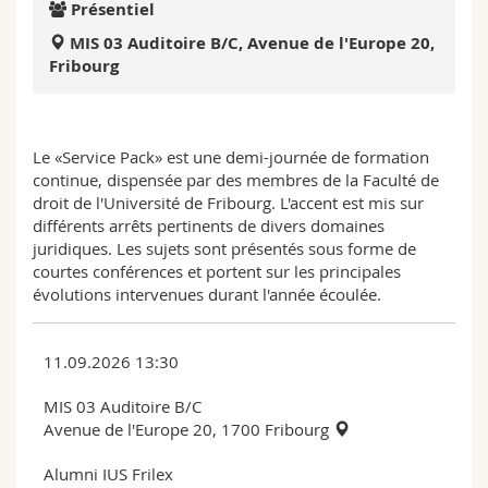
Présentiel
Sciences et médecine
Collaborateurs
Webmail
MIS 03 Auditoire B/C, Avenue de l'Europe 20,
Fribourg
Interfacultaire
Doctorants
Programme des cours
MyUnifr
Le «Service Pack» est une demi-journée de formation
continue, dispensée par des membres de la Faculté de
droit de l'Université de Fribourg. L'accent est mis sur
différents arrêts pertinents de divers domaines
juridiques. Les sujets sont présentés sous forme de
courtes conférences et portent sur les principales
évolutions intervenues durant l'année écoulée.
11.09.2026 13:30
MIS 03 Auditoire B/C
Avenue de l'Europe 20, 1700 Fribourg
Alumni IUS Frilex