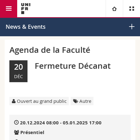
Faculté de droit
Université
News & Events
Facultés
Etudes
Agenda de la Faculté
Vous êtes
Campus
Théologie
Fermeture Décanat
20
DÉC
Recherche
Ressources
Droit
Futurs étudiants
Université
Sciences économiques et sociales et management
Etudiants
Annuaire du personnel
Ouvert au grand public
Autre
Formation continue
Lettres et sciences humaines
Médias
Plan d'accès
20.12.2024 08:00 - 05.01.2025 17:00
Sciences de l'éducation et de la formation
Chercheurs
Bibliothèques
Présentiel