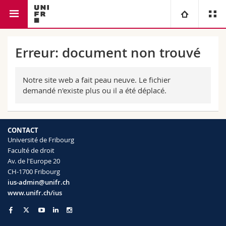
Faculté de droit
Université
Erreur: document non trouvé
Facultés
Etudes
Notre site web a fait peau neuve. Le fichier
demandé n'existe plus ou il a été déplacé.
Vous êtes
Campus
Théologie
Recherche
Ressources
Droit
Futurs étudiants
CONTACT
Université de Fribourg
Université
Faculté de droit
Sciences économiques et sociales et management
Etudiants
Annuaire du personnel
Av. de l'Europe 20
CH-1700 Fribourg
Formation continue
Lettres et sciences humaines
Médias
Plan d'accès
ius-admin@unifr.ch
www.unifr.ch/ius
Sciences de l'éducation et de la formation
Chercheurs
Bibliothèques