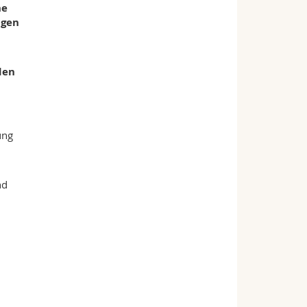
he
ngen
den
ung
nd