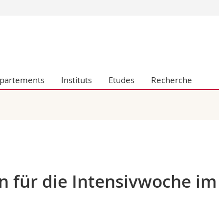
Vous êtes
Futurs étudia
Etudiants
conomiques et sociales et management
Médias
partements
Instituts
Etudes
Recherche
 sciences humaines
Chercheurs
 l'éducation et de la formation
Collaborateu
t médecine
Doctorants
aire
n für die Intensivwoche im