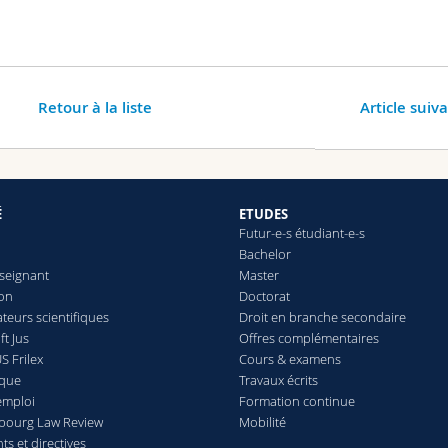
Retour à la liste
Article suiv
É
ETUDES
Futur-e-s étudiant-e-s
Bachelor
seignant
Master
ion
Doctorat
teurs scientifiques
Droit en branche secondaire
t Jus
Offres complémentaires
S Frilex
Cours & examens
èque
Travaux écrits
emploi
Formation continue
ibourg Law Review
Mobilité
s et directives