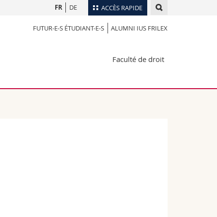
FR
DE
ACCÈS RAPIDE
FUTUR-E-S ÉTUDIANT-E-S
ALUMNI IUS FRILEX
Annuaire du personnel
Plan d'accès
nts
Faculté de droit
Bibliothèques
Webmail
rs
Programme des cours
MyUnifr