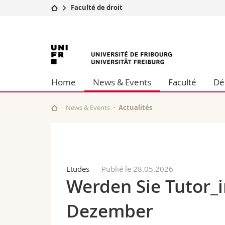
Faculté de droit
Université
Facultés
Université
Etudes
Théologie
Campus
Droit
de
Recherche
Sciences é
Home
News & Events
Faculté
Dé
Université
Lettres et
Fribourg
Formation continue
Sciences de
Sciences e
News & Events
Actualités
Interfacult
Etudes
Publié le 28.05.2026
Werden Sie Tutor_i
Dezember