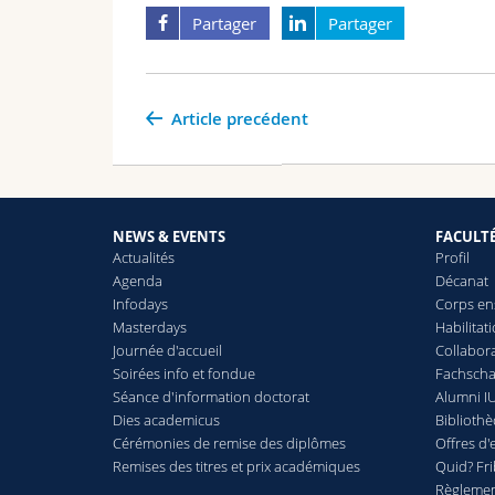
Partager
Partager
Article precédent
NEWS & EVENTS
FACULT
Actualités
Profil
Agenda
Décanat
Infodays
Corps en
Masterdays
Habilitat
Journée d'accueil
Collabora
Soirées info et fondue
Fachschaf
Séance d'information doctorat
Alumni IU
Dies academicus
Biblioth
Cérémonies de remise des diplômes
Offres d'
Remises des titres et prix académiques
Quid? Fr
Règlement