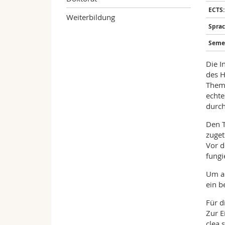
ECTS:
Weiterbildung
Sprac
Semes
Die I
des H
Theme
echte
durch
Den T
zuget
Vor d
fungi
Um al
ein b
Für d
Zur E
clea.