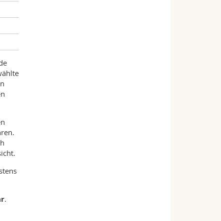
de
wählte
in
en
en
hren.
ch
icht.
stens
ar
.