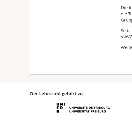
Die I
die T
Grupp
Selbs
VwVG
Weite
Der Lehrstuhl gehört zu