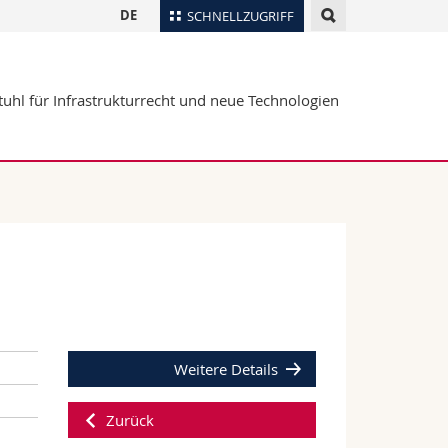
DE
SCHNELLZUGRIFF
für
Personenverzeichnis
tuhl für Infrastrukturrecht und neue Technologien
Ortsplan
te
Bibliotheken
Webmail
Vorlesungsverzeichnis
MyUnifr
Weitere Details
Zurück