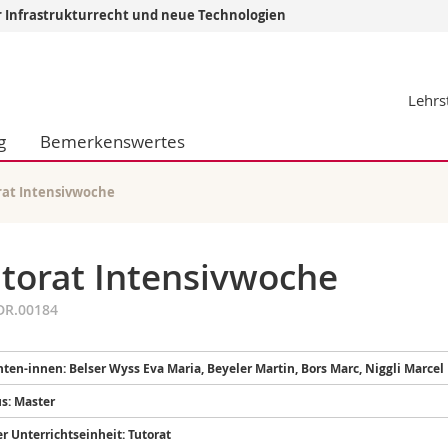
r Infrastrukturrecht und neue Technologien
Informationen 
Lehrs
k.
Studieninteressier
aftliche Fak.
Studierende
g
Bemerkenswertes
d Sozialwissenschaftliche Fak.
Medien
Fak.
Forschende
ungs- und Bildungswissenschaften
Mitarbeitende
rat Intensivwoche
 Med. Fak.
Doktorierende
torat Intensivwoche
DR.00184
ten-innen: Belser Wyss Eva Maria, Beyeler Martin, Bors Marc, Niggli Marcel
s: Master
er Unterrichtseinheit: Tutorat