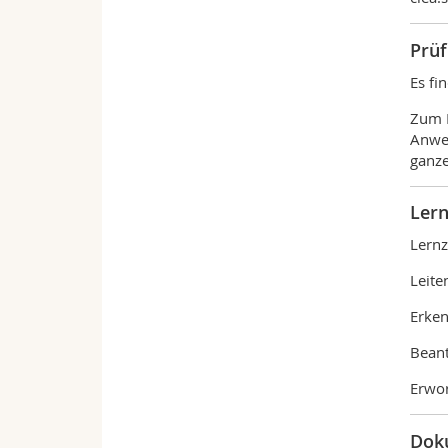
Prü
Es fi
Zum E
Anwes
ganze
Lern
Lernz
Leite
Erken
Beant
Erwor
Dok