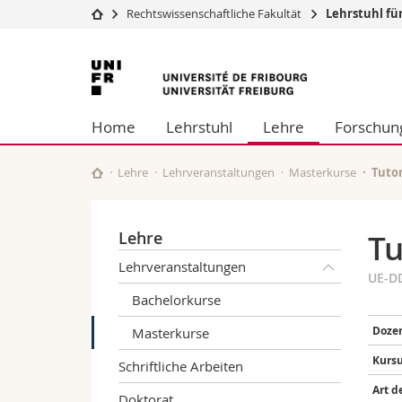
Rechtswissenschaftliche Fakultät
Lehrstuhl fü
Universität
Fakultäten
Universität
Studium
Theologische Fa
Freiburg
Campus
Rechtswissensch
Home
Lehrstuhl
Lehre
Forschun
Forschung
Wirtschafts- un
Universität
Philosophische 
Weiterbildung
Fak. für Erzieh
Lehre
Lehrveranstaltungen
Masterkurse
Tuto
Math.-Nat. und
Interfakultär
Lehre
Tu
Lehrveranstaltungen
UE-D
Bachelorkurse
Dozen
Masterkurse
Kursu
Schriftliche Arbeiten
Art d
Doktorat