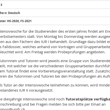
 3
he-n: Deutsch
ter: HS-2020, FS-2021
ntensivwoche für die Studierenden des ersten Jahres findet am En
erbstsemesters statt. Von Montag bis Donnerstag werden ausge
n aus den Fächern des IUR I behandelt. Grundlage dazu bildet e
s Falldossier, welches anhand von Vorträgen und Gruppenarbeit
leuchtet wird. Am Freitag werden Probeprüfungen angeboten.
utorinnen und Tutoren wird jeweils eine Gruppe von Studierend
eilt, mit welcher sie die verschiedenen Gruppenarbeiten durchfü
em Tutorat findet eine Vorbereitungsveranstaltung statt. Zusätzli
eren die Tutorinnen und Tutoren bei den Probeprüfungen als Aufs
s Tutor an der Intensivwoche teilnehmen zu können, wird minde
estandenes IUR II vorausgesetzt.
ie diesjährige Intensivwoche sind noch
Tutoratsplätze verfügb
inschreibung und bei Fragen melden Sie sich bitte per Email an
simon@unifr.ch.