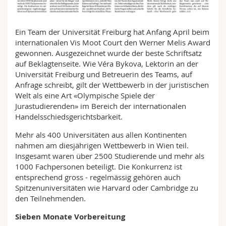
Sciences et médecine
Collaborateurs
Webmail
Ein Team der Universität Freiburg hat Anfang April beim
Interfacultaire
Doctorants
Programme des cours
internationalen Vis Moot Court den Werner Melis Award
gewonnen. Ausgezeichnet wurde der beste Schriftsatz
MyUnifr
auf Beklagtenseite. Wie Véra Bykova, Lektorin an der
Universität Freiburg und Betreuerin des Teams, auf
Anfrage schreibt, gilt der Wettbewerb in der juristischen
Welt als eine Art «Olympische Spiele der
Jurastudierenden» im Bereich der internationalen
Handelsschiedsgerichtsbarkeit.
Mehr als 400 Universitäten aus allen Kontinenten
nahmen am diesjährigen Wettbewerb in Wien teil.
Insgesamt waren über 2500 Studierende und mehr als
1000 Fachpersonen beteiligt. Die Konkurrenz ist
entsprechend gross - regelmässig gehören auch
Spitzenuniversitäten wie Harvard oder Cambridge zu
den Teilnehmenden.
Sieben Monate Vorbereitung