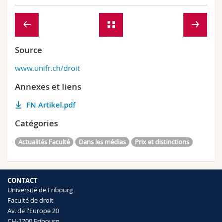
Source
www.unifr.ch/droit
Annexes et liens
FN Artikel.pdf
Catégories
Actualités Faculté
Dans les médias
Prix et distinctions
CONTACT
Université de Fribourg
Faculté de droit
Av. de l'Europe 20
CH-1700 Fribourg