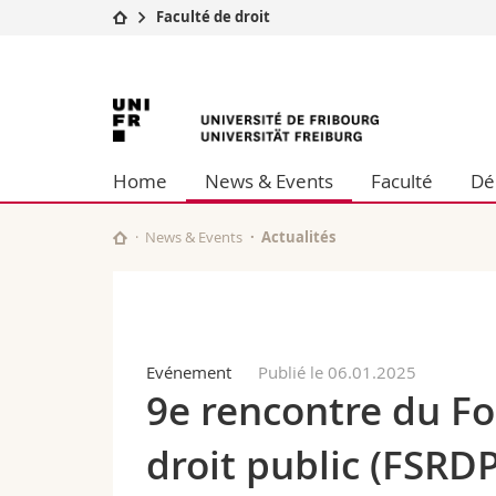
Faculté de droit
Université
Facultés
Université
Etudes
Théologie
Campus
Droit
de
Recherche
Sciences é
Home
News & Events
Faculté
Dé
Université
Lettres et
Fribourg
Formation continue
Sciences de
Sciences e
News & Events
Actualités
Interfacult
Evénement
Publié le 06.01.2025
9e rencontre du Fo
droit public (FSRDP