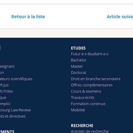
Retour à la liste
Article suiv
É
ETUDES
Futur-e-s étudiant-e-s
Bachelor
seignant
Master
ion
Doctorat
teurs scientifiques
Droit en branche secondaire
t Jus
Offres complémentaires
S Frilex
Cours & examens
èque
Travaux écrits
emploi
Formation continue
ibourg Law Review
Mobilité
s et directives
RECHERCHE
Activités de recherche
EMENTS