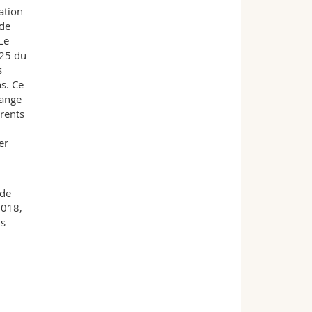
ation
 de
Le
025 du
s
s. Ce
hange
érents
er
 de
2018,
.s