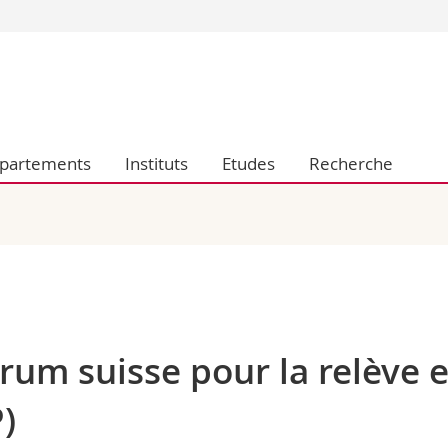
Vous êtes
Futurs étudia
Etudiants
conomiques et sociales et management
Médias
partements
Instituts
Etudes
Recherche
 sciences humaines
Chercheurs
 l'éducation et de la formation
Collaborateu
t médecine
Doctorants
aire
rum suisse pour la relève 
)