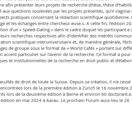
e afin présenter leurs projets de recherche (thèse, thèse d’habilit
 aux questions soulevées par les projets présentés, qu’il s’agisse
pects pratiques concernant la rédaction scientifique quotidienne. 
 et les échanges entre chercheur.euse.s. A cette fin, l’édition 2
tion d’un « Speed-Dating » dans le cadre duquel les participant.e.
leurs recherches respectives afin d’identifier des intérêts commun
tion scientifique interuniversitaire et, de manière générale, l’éc
nges de groupe sous le format de « World Cafés » portant sur diff
n accent particulier sur l'avenir de la recherche. Ce format a pour
ues et institutionnelles de la recherche en droit public et d’élabor
cultés de droit de toute la Suisse. Depuis sa création, il n'a cessé
rencontrées lors de la première édition à Zurich le 16 novembre 
nts lors de la deuxième édition à Berne et environ 60 doctorant.e
e édition en mai 2024 à Aarau. Le prochain Forum aura lieu le 28