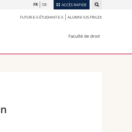
FR
DE
ACCÈS RAPIDE
FUTUR-E-S ÉTUDIANT-E-S
ALUMNI IUS FRILEX
Annuaire du personnel
Plan d'accès
nts
Faculté de droit
Bibliothèques
Webmail
rs
Programme des cours
MyUnifr
en