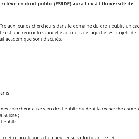
 relève en droit public (FSRDP) aura lieu à l'Université de
offre aux jeunes chercheurs dans le domaine du droit public un ca
pale est une rencontre annuelle au cours de laquelle les projets de
vail académique sont discutés.
ants :
nes chercheur.euse.s en droit public ou dont la recherche compo
a Suisse ;
t public.
rmettre aux jeunes chercheur.euse.s (doctorant.e.s et