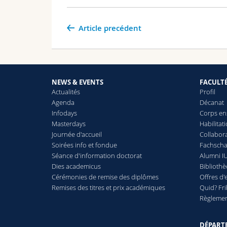
Article precédent
NEWS & EVENTS
FACULT
Actualités
Profil
Agenda
Décanat
Infodays
Corps en
Masterdays
Habilitat
Journée d'accueil
Collabora
Soirées info et fondue
Fachschaf
Séance d'information doctorat
Alumni IU
Dies academicus
Biblioth
Cérémonies de remise des diplômes
Offres d'
Remises des titres et prix académiques
Quid? Fr
Règlement
DÉPART