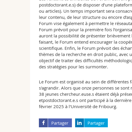
postdoctorant.e.s) de disposer d’une plateform
ou articles). Un temps important sera consacré
leur contenu, de leur structure ou encore d’as
Forum vise également à permettre le réseautage
Forum prévoit pour la première fois l’organisa
auront la possibilité de présenter brièvement 
faisant, le Forum entend encourager la coopéra
scientifique. Enfin, le Forum prévoit des écha
thèmes de la recherche en droit public, avec u
objectif de traiter des difficultés méthodologiq
des stratégies pour les surmonter.
Le Forum est organisé au sein de différentes fa
s'agrandir. Alors que onze personnes se sont 
38 jeunes chercheur.euse.s étaient déjà prése
etpostdoctorant.e.s ont participé à la dernièr
février 2025 à l'Université de Fribourg.
Partager
Partager