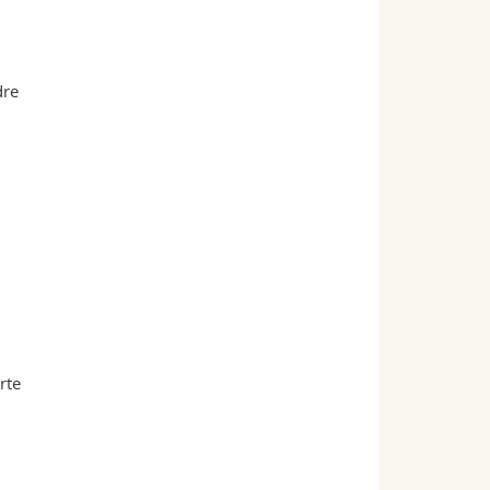
dre
rte