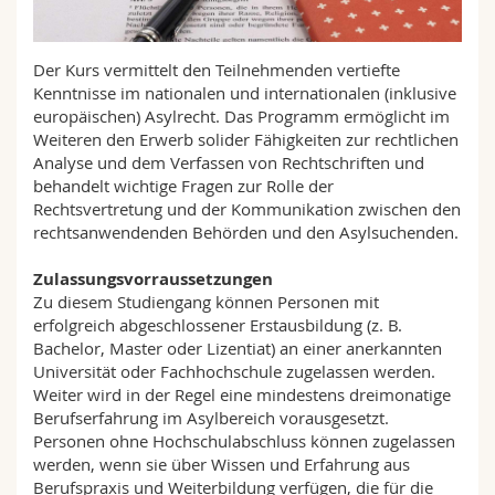
Sciences et médecine
Collaborateurs
Webmail
Der Kurs vermittelt den Teilnehmenden vertiefte
Interfacultaire
Doctorants
Programme des cours
Kenntnisse im nationalen und internationalen (inklusive
europäischen) Asylrecht. Das Programm ermöglicht im
MyUnifr
Weiteren den Erwerb solider Fähigkeiten zur rechtlichen
Analyse und dem Verfassen von Rechtschriften und
behandelt wichtige Fragen zur Rolle der
Rechtsvertretung und der Kommunikation zwischen den
rechtsanwendenden Behörden und den Asylsuchenden.
Zulassungsvorraussetzungen
Zu diesem Studiengang können Personen mit
erfolgreich abgeschlossener Erstausbildung (z. B.
Bachelor, Master oder Lizentiat) an einer anerkannten
Universität oder Fachhochschule zugelassen werden.
Weiter wird in der Regel eine mindestens dreimonatige
Berufserfahrung im Asylbereich vorausgesetzt.
Personen ohne Hochschulabschluss können zugelassen
werden, wenn sie über Wissen und Erfahrung aus
Berufspraxis und Weiterbildung verfügen, die für die