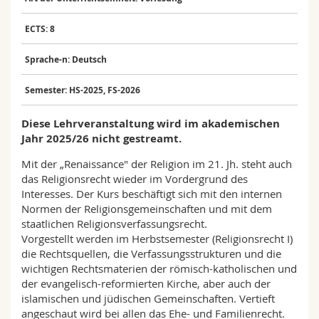
Math.-Nat. und Med. Fak.
Mitarbeitende
Webmail
ECTS: 8
Interfakultär
Doktorierende
Vorlesungsverzeichnis
Sprache-n: Deutsch
MyUnifr
Semester: HS-2025, FS-2026
Diese Lehrveranstaltung wird im akademischen
Jahr 2025/26 nicht gestreamt.
Mit der „Renaissance" der Religion im 21. Jh. steht auch
das Religionsrecht wieder im Vordergrund des
Interesses. Der Kurs beschäftigt sich mit den internen
Normen der Religionsgemeinschaften und mit dem
staatlichen Religionsverfassungsrecht.
Vorgestellt werden im Herbstsemester (Religionsrecht I)
die Rechtsquellen, die Verfassungsstrukturen und die
wichtigen Rechtsmaterien der römisch-katholischen und
der evangelisch-reformierten Kirche, aber auch der
islamischen und jüdischen Gemeinschaften. Vertieft
angeschaut wird bei allen das Ehe- und Familienrecht.