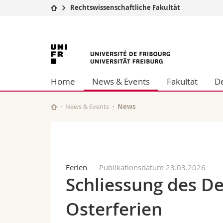
Rechtswissenschaftliche Fakultät
Universität
Fakultäten
Universität
Studium
Theologische Fa
Campus
Rechtswissensch
Freiburg
Forschung
Wirtschafts- un
Home
News & Events
Fakultät
D
Universität
Philosophische 
Weiterbildung
Fak. für Erzieh
Math.-Nat. und
News & Events
News
Interfakultär
Ferien
Publikationsdatum 23.03.2026
Schliessung des D
Osterferien