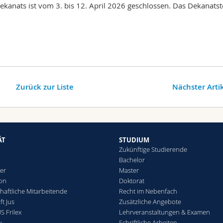
ekanats ist vom 3. bis 12. April 2026 geschlossen. Das Dekanats
Zurück zur Liste
Nächster Arti
ÄT
STUDIUM
Zukünftige Studierende
Bachelor
er
Master
ion
Doktorat
haftliche Mitarbeitende
Recht im Nebenfach
t Jus
Zusätzliche Angebote
S Frilex
Lehrveranstaltungen & Examen
k
Schriftliche Arbeiten