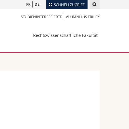
FR
DE
SCHNELLZUGRIFF
STUDIENINTERESSIERTE
ALUMNI IUS FRILEX
für
Personenverzeichnis
Ortsplan
te
Rechtswissenschaftliche Fakultät
Bibliotheken
Webmail
Vorlesungsverzeichnis
MyUnifr