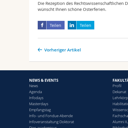
Die Rezeption des Rechtswissenschaftlichen D
wünscht Ihnen schöne Osterferien.
Teilen
Teilen
Vorheriger Artikel
NEWS & EVENTS
FAKULT
News
Profil
Agenda
Dekanat
Infodays
Lehrkörp
Masterdays
Habilitat
Empfangstag
Wissensc
Info- und Fondue-Abende
Fachschaf
Infoveranstaltung Doktorat
Alumni IU
Dies academicus
Bibliothe