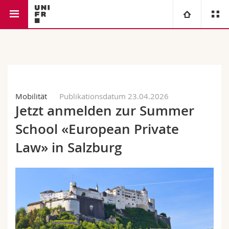
Rechtswissenschaftliche Fakultät
Universität
Fakultäten
Studium
Mobilität
Publikationsdatum 23.04.2026
Informationen für
Campus
Theologische Fak.
Jetzt anmelden zur Summer
Forschung
School «European Private
Ressourcen
Rechtswissenschaftliche Fak.
Studieninteressierte
Law» in Salzburg
Universität
Wirtschafts- und Sozialwissenschaftliche Fak.
Studierende
Personenverzeichnis
Weiterbildung
Philosophische Fak.
Medien
Ortsplan
Fak. für Erziehungs- und Bildungswissenschaften
Forschende
Bibliotheken