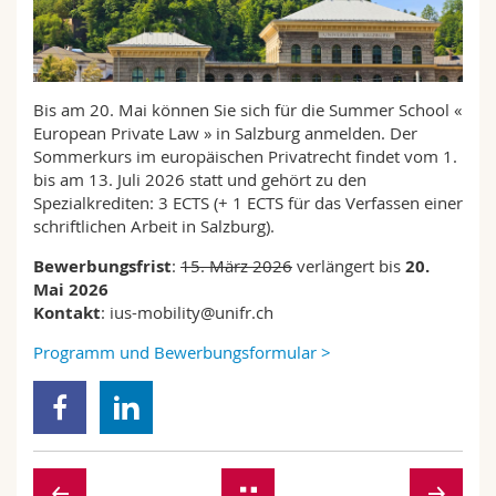
Math.-Nat. und Med. Fak.
Mitarbeitende
Webmail
Interfakultär
Doktorierende
Vorlesungsverzeichnis
Bis am 20. Mai können Sie sich für die Summer School «
European Private Law » in Salzburg anmelden. Der
MyUnifr
Sommerkurs im europäischen Privatrecht findet vom 1.
bis am 13. Juli 2026 statt und gehört zu den
Spezialkrediten: 3 ECTS (+ 1 ECTS für das Verfassen einer
schriftlichen Arbeit in Salzburg).
Bewerbungsfrist
:
15. März 2026
verlängert bis
20.
Mai 2026
Kontakt
: ius-mobility@unifr.ch
Programm und Bewerbungsformular >