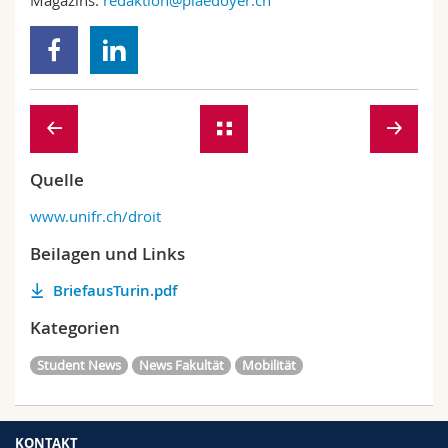
Magazins:
redaktion@plaedoyer.ch
Quelle
www.unifr.ch/droit
Beilagen und Links
BriefausTurin.pdf
Kategorien
Student News
News Fakultät
Mobilität
KONTAKT