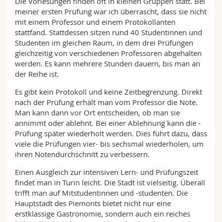
Die Vorlesungen finden oft in ­kleinen Gruppen statt. Bei
meiner ersten Prüfung war ich überrascht, dass sie nicht
mit einem Professor und einem Protokollanten
stattfand. Stattdessen sitzen rund 40 Studentinnen und
Studenten im gleichen Raum, in dem drei Prüfungen
gleichzeitig von verschiedenen Pro­fessoren abgehalten
werden. Es kann mehrere Stunden dauern, bis man an
der Reihe ist.
Es gibt kein Protokoll und keine Zeitbegrenzung. Direkt
nach der Prüfung erhält man vom Professor die Note.
Man kann dann vor Ort entscheiden, ob man sie
annimmt oder ­ablehnt. Bei einer Ablehnung kann die ­
Prüfung später wiederholt werden. Dies führt dazu, dass
viele die ­Prü­fungen vier- bis sechsmal ­wiederholen, um
ihren Noten­durchschnitt zu ­verbessern.
Einen Ausgleich zur intensiven Lern- und Prüfungszeit
findet man in Turin leicht. Die Stadt ist viel­seitig. Überall
trifft man auf ­Mit­studentinnen und -studenten. Die
Hauptstadt des Piemonts bietet nicht nur eine
erstklassige Gastronomie, sondern auch ein reiches