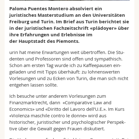
Math.-Nat. und Med. Fak.
Mitarbeitende
Webmail
Paloma Puentes Montero absolviert ein
juristisches Masterstudium an den Universitäten
Interfakultär
Doktorierende
Freiburg und Turin. Im Brief aus Turin berichtet sie
Vorlesungsverzeichnis
in der juristischen Fachzeitschrift «plädoyer» über
ihre Erfahrungen und Erlebnisse im
MyUnifr
der Hauptstadt des Piemonts.
urin hat meine Erwartungen weit übertroffen. Die Stu­
denten und Professoren sind offen und sympathisch.
Schon am ­ersten Tag wurde ich zu ­Kaffeepausen ein­
geladen und mit Tipps überhäuft: zu lohnenswerten
Vorlesungen und zu Ecken von Turin, die man sich nicht
entgehen lassen sollte.
Ich besuche unter anderem Vorlesungen zum
Finanzmarktrecht, dann «Comparative Law and
Economics» und «Diritto del Lavoro dell’U.E.». Im Kurs
«Violenza maschile contro le donne» wird aus
historischer, ­juristischer und psychologischer Perspek­
tive über die Gewalt gegen Frauen diskutiert.