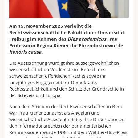
Math.-Nat. und Med. Fak.
Mitarbeitende
Webmail
Interfakultär
Doktorierende
Vorlesungsverzeichnis
Am 15. November 2025 verleiht die
Rechtswissenschaftliche Fakultät der Universität
MyUnifr
Freiburg im Rahmen des
Dies academicus
Frau
Professorin Regina Kiener die Ehrendoktorwürde
honoris causa
.
Die Auszeichnung würdigt ihre aussergewöhnlichen
wissenschaftlichen Verdienste im Bereich des
schweizerischen öffentlichen Rechts sowie ihr
langjähriges Engagement für Demokratie,
Rechtsstaatlichkeit und den Schutz der Grundrechte in
der Schweiz und Europa.
Nach dem Studium der Rechtswissenschaften in Bern
war Frau Kiener zunächst als Anwältin und
wissenschaftliche Assistentin tätig. Ihre Dissertation zu
den Informationsrechten der parlamentarischen
Kommissionen wurde 1994 mit dem Walther-Hug-Preis