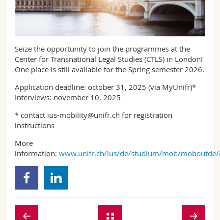
Math.-Nat. und Med. Fak.
Mitarbeitende
Webmail
Interfakultär
Doktorierende
Vorlesungsverzeichnis
Seize the opportunity to join the programmes at the
Center for Transnational Legal Studies (CTLS) in London!
MyUnifr
One place is still available for the Spring semester 2026.
Application deadline: october 31, 2025 (via MyUnifr)*
Interviews: november 10, 2025
* contact ius-mobility@unifr.ch for registration
instructions
More
information:
www.unifr.ch/ius/de/studium/mob/moboutde/c