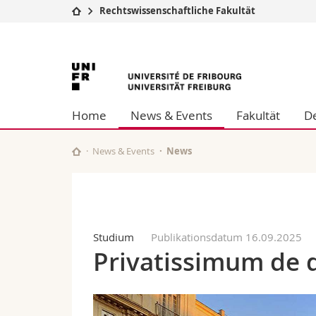
Rechtswissenschaftliche Fakultät
Universität
Fakultäten
Universität
Studium
Theologische Fa
Campus
Rechtswissensch
Freiburg
Forschung
Wirtschafts- un
Home
News & Events
Fakultät
D
Universität
Philosophische 
Weiterbildung
Fak. für Erzieh
Math.-Nat. und
News & Events
News
Interfakultär
Studium
Publikationsdatum 16.09.2025
Privatissimum de 