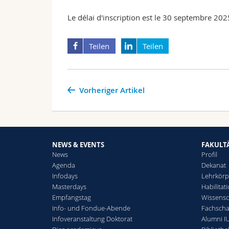
Le délai d'inscription est le 30 septembre 202
Teilen
Teilen
Vorheriger Artikel
NEWS & EVENTS
FAKULT
News
Profil
Agenda
Dekanat
Infodays
Lehrkörp
Masterdays
Habilitat
Empfangstag
Wissensc
Info- und Fondue-Abende
Fachschaf
Infoveranstaltung Doktorat
Alumni IU