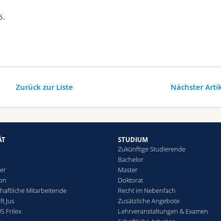
5.
Zurück zur Liste
Nächster Arti
ÄT
STUDIUM
Zukünftige Studierende
Bachelor
er
Master
ion
Doktorat
haftliche Mitarbeitende
Recht im Nebenfach
t Jus
Zusätzliche Angebote
S Frilex
Lehrveranstaltungen & Examen