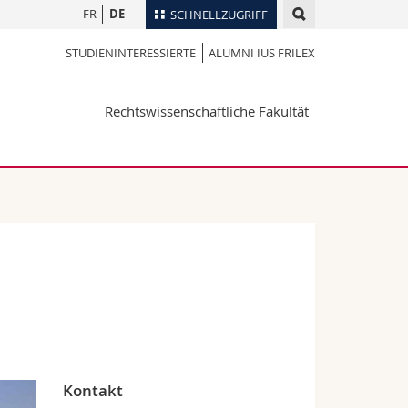
FR
DE
SCHNELLZUGRIFF
STUDIENINTERESSIERTE
ALUMNI IUS FRILEX
für
Personenverzeichnis
Ortsplan
te
Rechtswissenschaftliche Fakultät
Bibliotheken
Webmail
Vorlesungsverzeichnis
MyUnifr
Kontakt