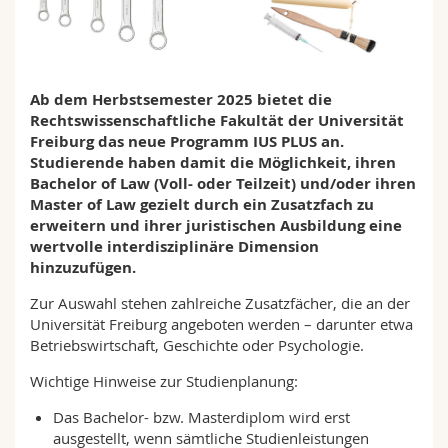
Math.-Nat. und Med. Fak.
Mitarbeitende
Webmail
Interfakultär
Doktorierende
Vorlesungsverzeichnis
Ab dem Herbstsemester 2025 bietet die
Rechtswissenschaftliche Fakultät der Universität
MyUnifr
Freiburg das neue Programm IUS PLUS an.
Studierende haben damit die Möglichkeit, ihren
Bachelor of Law (Voll- oder Teilzeit) und/oder ihren
Master of Law gezielt durch ein Zusatzfach zu
erweitern und ihrer juristischen Ausbildung eine
wertvolle interdisziplinäre Dimension
hinzuzufügen.
Zur Auswahl stehen zahlreiche Zusatzfächer, die an der
Universität Freiburg angeboten werden – darunter etwa
Betriebswirtschaft, Geschichte oder Psychologie.
Wichtige Hinweise zur Studienplanung:
Das Bachelor- bzw. Masterdiplom wird erst
ausgestellt, wenn sämtliche Studienleistungen