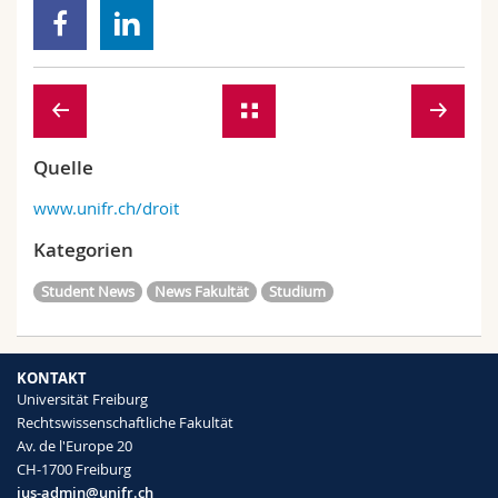
Quelle
www.unifr.ch/droit
Kategorien
Student News
News Fakultät
Studium
KONTAKT
Universität Freiburg
Rechtswissenschaftliche Fakultät
Av. de l'Europe 20
CH-1700 Freiburg
ius-admin@unifr.ch