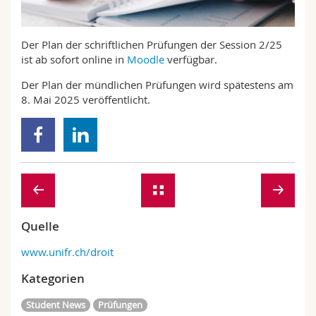
Math.-Nat. und Med. Fak.
Mitarbeitende
Webmail
Der Plan der schriftlichen Prüfungen der Session 2/25
Interfakultär
Doktorierende
Vorlesungsverzeichnis
ist ab sofort online in
Moodle
verfügbar.
Der Plan der mündlichen Prüfungen wird spätestens am
MyUnifr
8. Mai 2025 veröffentlicht.
Quelle
www.unifr.ch/droit
Kategorien
Student News
Prüfungen