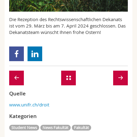
Math.-Nat. und Med. Fak.
Mitarbeitende
Webmail
Die Rezeption des Rechtswissenschaftlichen Dekanats
Interfakultär
Doktorierende
Vorlesungsverzeichnis
ist vom 29. März bis am 7. April 2024 geschlossen. Das
Dekanatsteam wünscht Ihnen frohe Ostern!
MyUnifr
Quelle
www.unifr.ch/droit
Kategorien
Student News
News Fakultät
Fakultät