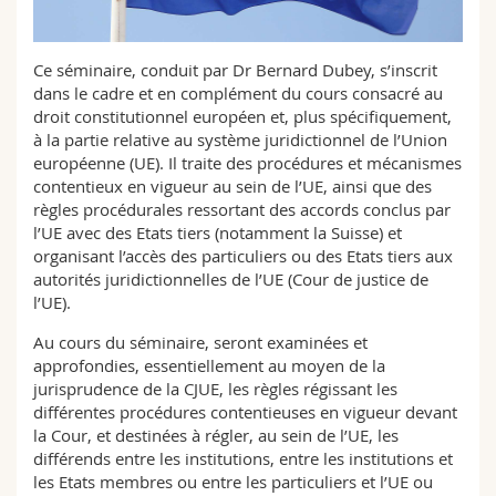
Math.-Nat. und Med. Fak.
Mitarbeitende
Webmail
Ce séminaire, conduit par Dr Bernard Dubey, s’inscrit
Interfakultär
Doktorierende
Vorlesungsverzeichnis
dans le cadre et en complément du cours consacré au
droit constitutionnel européen et, plus spécifiquement,
MyUnifr
à la partie relative au système juridictionnel de l’Union
européenne (UE). Il traite des procédures et mécanismes
contentieux en vigueur au sein de l’UE, ainsi que des
règles procédurales ressortant des accords conclus par
l’UE avec des Etats tiers (notamment la Suisse) et
organisant l’accès des particuliers ou des Etats tiers aux
autorités juridictionnelles de l’UE (Cour de justice de
l’UE).
Au cours du séminaire, seront examinées et
approfondies, essentiellement au moyen de la
jurisprudence de la CJUE, les règles régissant les
différentes procédures contentieuses en vigueur devant
la Cour, et destinées à régler, au sein de l’UE, les
différends entre les institutions, entre les institutions et
les Etats membres ou entre les particuliers et l’UE ou