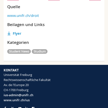
Quelle
www.unifr.ch/droit
Beilagen und Links
Flyer
Kategorien
Student News
Studium
KONTAKT
Universität Freiburg
Rechtswissenschaftliche Fakultät
Av. de l'Europe 20
CH-1700 Freiburg
ius-admin@unifr.ch
www.unifr.ch/ius