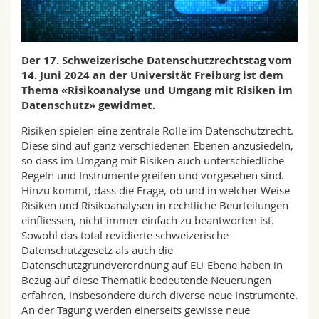
Math.-Nat. und Med. Fak.
Mitarbeitende
Webmail
Interfakultär
Doktorierende
Vorlesungsverzeichnis
Der 17. Schweizerische Datenschutzrechtstag vom
14. Juni 2024 an der Universität Freiburg ist dem
MyUnifr
Thema «Risikoanalyse und Umgang mit Risiken im
Datenschutz» gewidmet.
Risiken spielen eine zentrale Rolle im Datenschutzrecht.
Diese sind auf ganz verschiedenen Ebenen anzusiedeln,
so dass im Umgang mit Risiken auch unterschiedliche
Regeln und Instrumente greifen und vorgesehen sind.
Hinzu kommt, dass die Frage, ob und in welcher Weise
Risiken und Risikoanalysen in rechtliche Beurteilungen
einfliessen, nicht immer einfach zu beantworten ist.
Sowohl das total revidierte schweizerische
Datenschutzgesetz als auch die
Datenschutzgrundverordnung auf EU-Ebene haben in
Bezug auf diese Thematik bedeutende Neuerungen
erfahren, insbesondere durch diverse neue Instrumente.
An der Tagung werden einerseits gewisse neue