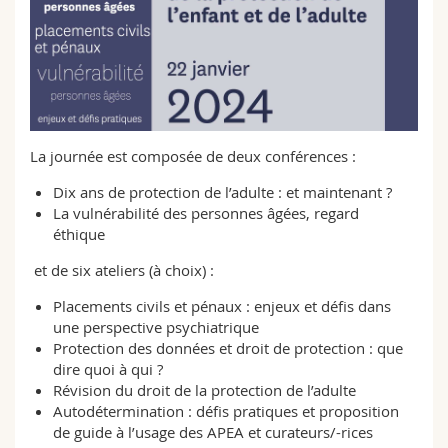
Math.-Nat. und Med. Fak.
Mitarbeitende
Webmail
Interfakultär
Doktorierende
Vorlesungsverzeichnis
MyUnifr
La journée est composée de deux conférences :
Dix ans de protection de l’adulte : et maintenant ?
La vulnérabilité des personnes âgées, regard
éthique
et de six ateliers (à choix) :
Placements civils et pénaux : enjeux et défis dans
une perspective psychiatrique
Protection des données et droit de protection : que
dire quoi à qui ?
Révision du droit de la protection de l’adulte
Autodétermination : défis pratiques et proposition
de guide à l’usage des APEA et curateurs/-rices