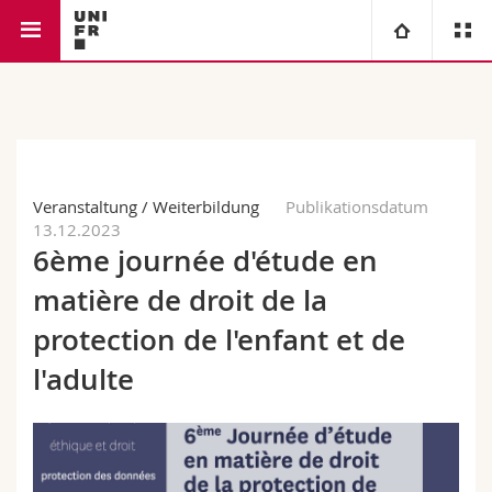
Rechtswissenschaftliche Fakultät
Universität
Fakultäten
Studium
Veranstaltung / Weiterbildung
Publikationsdatum
Informationen für
Campus
Theologische Fak.
13.12.2023
6ème journée d'étude en
Forschung
Ressourcen
Rechtswissenschaftliche Fak.
Studieninteressierte
matière de droit de la
Universität
Wirtschafts- und Sozialwissenschaftliche Fak.
Studierende
Personenverzeichnis
protection de l'enfant et de
l'adulte
Weiterbildung
Philosophische Fak.
Medien
Ortsplan
Fak. für Erziehungs- und Bildungswissenschaften
Forschende
Bibliotheken