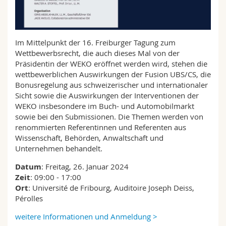
Math.-Nat. und Med. Fak.
Mitarbeitende
Webmail
Interfakultär
Doktorierende
Vorlesungsverzeichnis
Im Mittelpunkt der 16. Freiburger Tagung zum
Wettbewerbsrecht, die auch dieses Mal von der
MyUnifr
Präsidentin der WEKO eröffnet werden wird, stehen die
wettbewerblichen Auswirkungen der Fusion UBS/CS, die
Bonusregelung aus schweizerischer und internationaler
Sicht sowie die Auswirkungen der Interventionen der
WEKO insbesondere im Buch- und Automobilmarkt
sowie bei den Submissionen. Die Themen werden von
renommierten Referentinnen und Referenten aus
Wissenschaft, Behörden, Anwaltschaft und
Unternehmen behandelt.
Datum
: Freitag, 26. Januar 2024
Zeit
: 09:00 - 17:00
Ort
: Université de Fribourg, Auditoire Joseph Deiss,
Pérolles
weitere Informationen und Anmeldung >