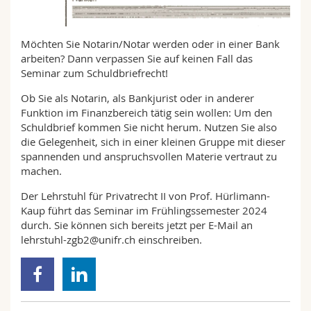
Math.-Nat. und Med. Fak.
Mitarbeitende
Webmail
Möchten Sie Notarin/Notar werden oder in einer Bank
Interfakultär
Doktorierende
Vorlesungsverzeichnis
arbeiten? Dann verpassen Sie auf keinen Fall das
Seminar zum Schuldbriefrecht!
MyUnifr
Ob Sie als Notarin, als Bankjurist oder in anderer
Funktion im Finanzbereich tätig sein wollen: Um den
Schuldbrief kommen Sie nicht herum. Nutzen Sie also
die Gelegenheit, sich in einer kleinen Gruppe mit dieser
spannenden und anspruchsvollen Materie vertraut zu
machen.
Der Lehrstuhl für Privatrecht II von Prof. Hürlimann-
Kaup führt das Seminar im Frühlingssemester 2024
durch. Sie können sich bereits jetzt per E-Mail an
lehrstuhl-zgb2@unifr.ch einschreiben.