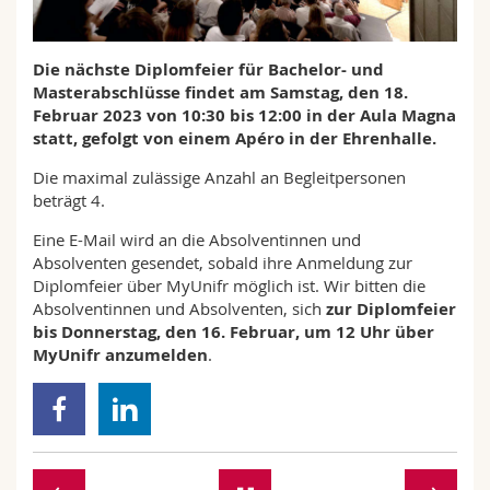
Math.-Nat. und Med. Fak.
Mitarbeitende
Webmail
Die nächste Diplomfeier für Bachelor- und
Interfakultär
Doktorierende
Vorlesungsverzeichnis
Masterabschlüsse findet am Samstag, den 18.
Februar 2023 von 10:30 bis 12:00 in der Aula Magna
MyUnifr
statt, gefolgt von einem Apéro in der Ehrenhalle.
Die maximal zulässige Anzahl an Begleitpersonen
beträgt 4.
Eine E-Mail wird an die Absolventinnen und
Absolventen gesendet, sobald ihre Anmeldung zur
Diplomfeier über MyUnifr möglich ist. Wir bitten die
Absolventinnen und Absolventen, sich
zur Diplomfeier
bis Donnerstag, den 16. Februar, um 12 Uhr über
MyUnifr anzumelden
.