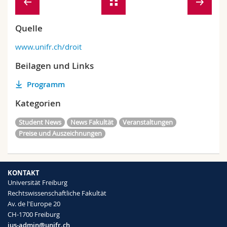
Quelle
www.unifr.ch/droit
Beilagen und Links
Programm
Kategorien
Student News
News Fakultät
Veranstaltungen
Preise und Auszeichnungen
KONTAKT
Universität Freiburg
Rechtswissenschaftliche Fakultät
Av. de l'Europe 20
CH-1700 Freiburg
ius-admin@unifr.ch