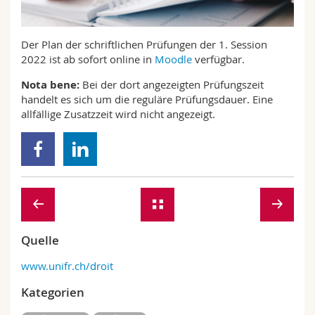
Math.-Nat. und Med. Fak.
Mitarbeitende
Webmail
Der Plan der schriftlichen Prüfungen der 1. Session
Interfakultär
Doktorierende
Vorlesungsverzeichnis
2022 ist ab sofort online in
Moodle
verfügbar.
Nota bene:
Bei der dort angezeigten Prüfungszeit
MyUnifr
handelt es sich um die reguläre Prüfungsdauer. Eine
allfällige Zusatzzeit wird nicht angezeigt.
Quelle
www.unifr.ch/droit
Kategorien