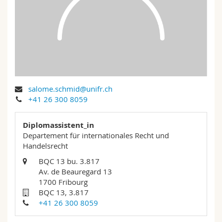
Math.-Nat. und Med. Fak.
Mitarbeitende
Webmail
Interfakultär
Doktorierende
Vorlesungsverzeichnis
MyUnifr
salome.schmid@unifr.ch
+41 26 300 8059
Diplomassistent_in
Departement für internationales Recht und
Handelsrecht
BQC 13 bu. 3.817
Av. de Beauregard 13
1700 Fribourg
BQC 13, 3.817
+41 26 300 8059