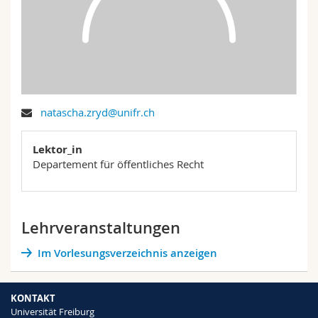
Math.-Nat. und Med. Fak.
Mitarbeitende
Webmail
Interfakultär
Doktorierende
Vorlesungsverzeichnis
MyUnifr
natascha.zryd@unifr.ch
Lektor_in
Departement für öffentliches Recht
Lehrveranstaltungen
Im Vorlesungsverzeichnis anzeigen
KONTAKT
Universität Freiburg