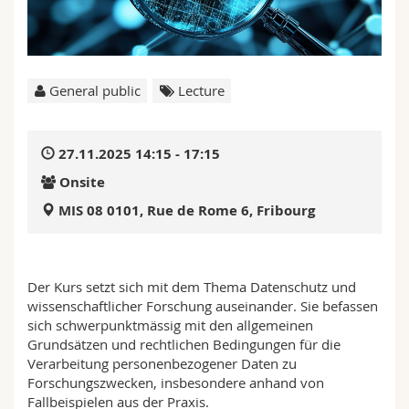
Science and Medicine
Employees
Webmail
Interfaculty
PhD students
Course catalogue
General public
Lecture
MyUnifr
27.11.2025 14:15 - 17:15
Onsite
MIS 08 0101, Rue de Rome 6, Fribourg
Der Kurs setzt sich mit dem Thema Datenschutz und
wissenschaftlicher Forschung auseinander. Sie befassen
sich schwerpunktmässig mit den allgemeinen
Grundsätzen und rechtlichen Bedingungen für die
Verarbeitung personenbezogener Daten zu
Forschungszwecken, insbesondere anhand von
Fallbeispielen aus der Praxis.