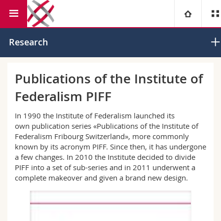
Faculty of Law
Institute of Federalism
University
Research
Faculties
Studies
Publications of the Institute of
Federalism PIFF
You are
Campus
Theology
In 1990 the Institute of Federalism launched its
Research
Ressources
Law
Prospective students
own publication series «Publications of the Institute of
Federalism Fribourg Switzerland», more commonly
known by its acronym PIFF. Since then, it has undergone
University
Management, Economics and Social sciences
Students
Directory
a few changes. In 2010 the Institute decided to divide
PIFF into a set of sub-series and in 2011 underwent a
Continuing education
Humanities
Medias
Maps/Orientation
complete makeover and given a brand new design.
Education
Researchers
Libraries