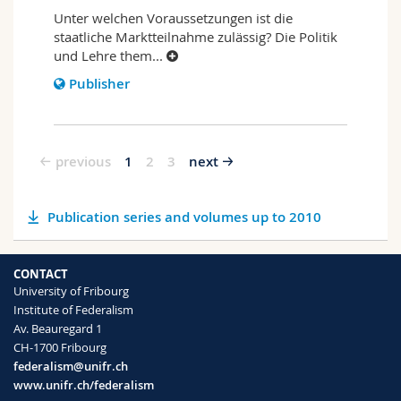
Unter welchen Voraussetzungen ist die
staatliche Marktteilnahme zulässig? Die Politik
und Lehre them
...
Publisher
previous
1
2
3
next
Publication series and volumes up to 2010
CONTACT
University of Fribourg
Institute of Federalism
Av. Beauregard 1
CH-1700 Fribourg
federalism@unifr.ch
www.unifr.ch/federalism