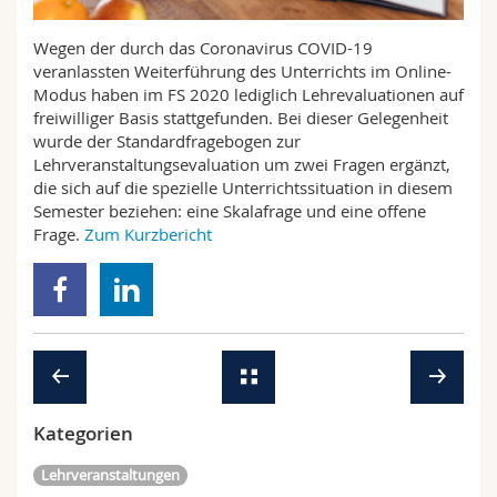
Math.-Nat. und Med. Fak.
Mitarbeitende
Webmail
Wegen der durch das Coronavirus COVID-19
veranlassten Weiterführung des Unterrichts im Online-
Interfakultär
Doktorierende
Vorlesungsverzeichnis
Modus haben im FS 2020 lediglich Lehrevaluationen auf
freiwilliger Basis stattgefunden. Bei dieser Gelegenheit
MyUnifr
wurde der Standardfragebogen zur
Lehrveranstaltungsevaluation um zwei Fragen ergänzt,
die sich auf die spezielle Unterrichtssituation in diesem
Semester beziehen: eine Skalafrage und eine offene
Frage.
Zum Kurzbericht
Kategorien
Lehrveranstaltungen