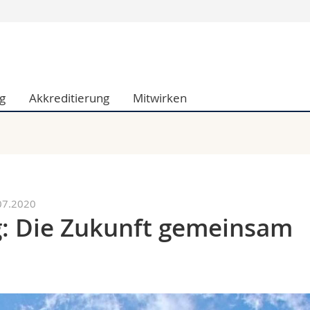
Informationen 
k.
Studieninteressier
aftliche Fak.
Studierende
g
Akkreditierung
Mitwirken
d Sozialwissenschaftliche Fak.
Medien
Fak.
Forschende
ungs- und Bildungswissenschaften
Mitarbeitende
 Med. Fak.
Doktorierende
07.2020
g: Die Zukunft gemeinsam