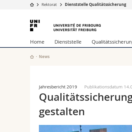
Rektorat
Dienststelle Qualitätssicherung
Universität
Fakultäten
Universität
Studium
Theologische Fa
Freiburg
Campus
Rechtswissensch
Home
Dienststelle
Qualitätssicherun
Forschung
Wirtschafts- un
Universität
Philosophische 
Weiterbildung
Fak. für Erzieh
News
Math.-Nat. und
Interfakultär
Jahresbericht 2019
Publikationsdatum 14.
Qualitätssicherun
gestalten