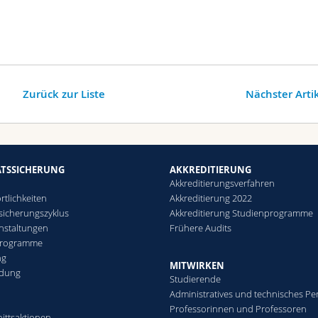
Zurück zur Liste
Nächster Arti
ÄTSSICHERUNG
AKKREDITIERUNG
Akkreditierungsverfahren
rtlichkeiten
Akkreditierung 2022
ssicherungszyklus
Akkreditierung Studienprogramme
nstaltungen
Frühere Audits
programme
ng
MITWIRKEN
ldung
Studierende
Administratives und technisches Pe
Professorinnen und Professoren
ittsaktionen