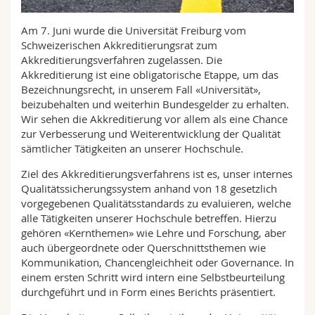
Math.-Nat. und Med. Fak.
Mitarbeitende
Webmail
Am 7. Juni wurde die Universität Freiburg vom
Schweizerischen Akkreditierungsrat zum
Interfakultär
Doktorierende
Vorlesungsverzeichnis
Akkreditierungsverfahren zugelassen. Die
Akkreditierung ist eine obligatorische Etappe, um das
MyUnifr
Bezeichnungsrecht, in unserem Fall «Universität»,
beizubehalten und weiterhin Bundesgelder zu erhalten.
Wir sehen die Akkreditierung vor allem als eine Chance
zur Verbesserung und Weiterentwicklung der Qualität
sämtlicher Tätigkeiten an unserer Hochschule.
Ziel des Akkreditierungsverfahrens ist es, unser internes
Qualitätssicherungssystem anhand von 18 gesetzlich
vorgegebenen Qualitätsstandards zu evaluieren, welche
alle Tätigkeiten unserer Hochschule betreffen. Hierzu
gehören «Kernthemen» wie Lehre und Forschung, aber
auch übergeordnete oder Querschnittsthemen wie
Kommunikation, Chancengleichheit oder Governance. In
einem ersten Schritt wird intern eine Selbstbeurteilung
durchgeführt und in Form eines Berichts präsentiert.