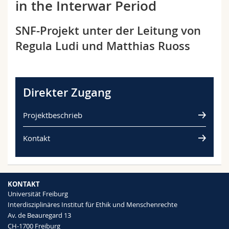
in the Interwar Period
Math.-Nat. und Med. Fak.
Mitarbeitende
Webmail
SNF-Projekt unter der Leitung von
Interfakultär
Doktorierende
Vorlesungsverzeichnis
Regula Ludi und Matthias Ruoss
MyUnifr
Direkter Zugang
Projektbeschrieb
Kontakt
KONTAKT
Universität Freiburg
Interdisziplinäres Institut für Ethik und Menschenrechte
Av. de Beauregard 13
CH-1700 Freiburg