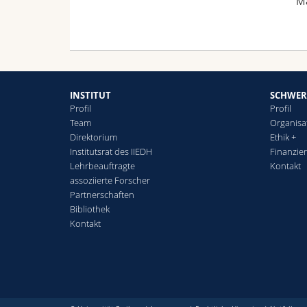
Ma
INSTITUT
SCHWER
Profil
Profil
Team
Organisa
Direktorium
Ethik +
Institutsrat des IIEDH
Finanzie
Lehrbeauftragte
Kontakt
assoziierte Forscher
Partnerschaften
Bibliothek
Kontakt