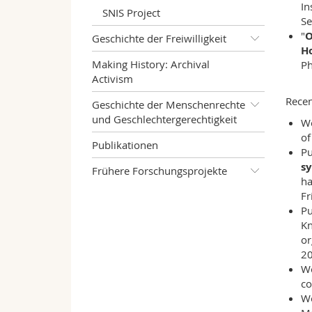
In
SNIS Project
Se
"
O
Geschichte der Freiwilligkeit
H
Making History: Archival
Ph
Activism
Recen
Geschichte der Menschenrechte
und Geschlechtergerechtigkeit
W
of
Publikationen
Pu
s
Frühere Forschungsprojekte
ha
Fr
Pu
Kn
or
20
W
co
W