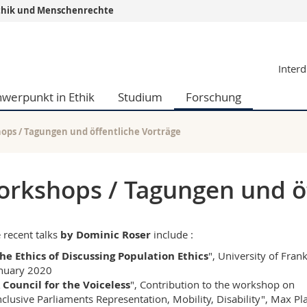
r Ethik und Menschenrechte
Informationen 
Interd
k.
Studieninteressier
aftliche Fak.
Studierende
hwerpunkt in Ethik
Studium
Forschung
d Sozialwissenschaftliche Fak.
Medien
Fak.
Forschende
ungs- und Bildungswissenschaften
Mitarbeitende
ops / Tagungen und öffentliche Vorträge
 Med. Fak.
Doktorierende
rkshops / Tagungen und öf
recent talks
by Dominic Roser
include :
he Ethics of Discussing Population Ethics
", University of Frank
nuary 2020
 Council for the Voiceless
", Contribution to the workshop on
nclusive Parliaments Representation, Mobility, Disability", Max Pl