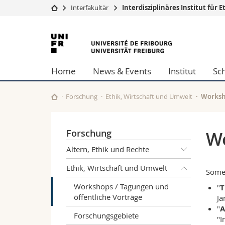
Interfakultär
Interdisziplinäres Institut fü
Universität
Fakultäten
Universität
Studium
Theologische Fa
Freiburg
Campus
Rechtswissensch
Home
News & Events
Institut
Sc
Forschung
Wirtschafts- un
Universität
Philosophische 
Weiterbildung
Fak. für Erzieh
Forschung
Ethik, Wirtschaft und Umwelt
Worksh
Math.-Nat. und
Interfakultär
Forschung
Wo
Altern, Ethik und Rechte
Ethik, Wirtschaft und Umwelt
Some 
Workshops / Tagungen und
"
T
öffentliche Vorträge
Ja
"
A
Forschungsgebiete
"I