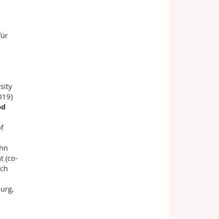
für
sity
019)
od
f
ohn
 (co-
rch
ourg,