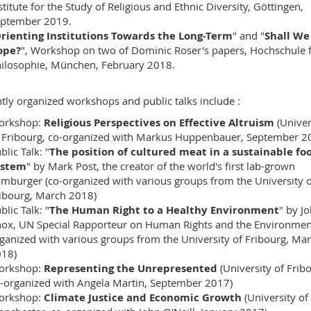
stitute for the Study of Religious and Ethnic Diversity, Göttingen,
ptember 2019.
rienting Institutions Towards the Long-Term
" and "
Shall We
ope?
", Workshop on two of Dominic Roser's papers, Hochschule 
ilosophie, München, February 2018.
tly organized workshops and public talks include :
orkshop:
Religious Perspectives on Effective Altruism
(Univer
 Fribourg, co-organized with Markus Huppenbauer, September 2
blic Talk: "
The position of cultured meat in a sustainable fo
ystem
" by Mark Post, the creator of the world's first lab-grown
mburger (co-organized with various groups from the University o
ibourg, March 2018)
blic Talk: "
The Human Right to a Healthy Environment
" by J
ox, UN Special Rapporteur on Human Rights and the Environment
ganized with various groups from the University of Fribourg, Ma
18)
orkshop:
Representing the Unrepresented
(University of Frib
-organized with Angela Martin, September 2017)
orkshop:
Climate Justice and Economic Growth
(University of