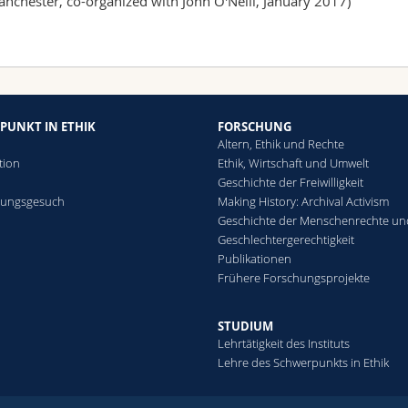
nchester, co-organized with John O'Neill, January 2017)
PUNKT IN ETHIK
FORSCHUNG
Altern, Ethik und Rechte
tion
Ethik, Wirtschaft und Umwelt
Geschichte der Freiwilligkeit
rungsgesuch
Making History: Archival Activism
Geschichte der Menschenrechte un
Geschlechtergerechtigkeit
Publikationen
Frühere Forschungsprojekte
STUDIUM
Lehrtätigkeit des Instituts
Lehre des Schwerpunkts in Ethik