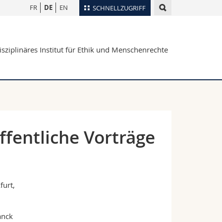
FR
DE
EN
SCHNELLZUGRIFF
für
Personenverzeichnis
isziplinäres Institut für Ethik und Menschenrechte
Ortsplan
te
Bibliotheken
Webmail
Vorlesungsverzeichnis
MyUnifr
fentliche Vorträge
furt,
anck