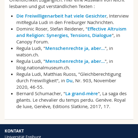
Math.-Nat. und Med. Fak.
Mitarbeitende
Webmail
lesbaren und gut verständlichen Texten :
Die Freiwilligenarbeit hat viele Gesichter
, Interview
Interfakultär
Doktorierende
Vorlesungsverzeichnis
mitRegula Ludi in den Freiburger Nachrichten.
Dominic Roser, Stefan Reidener, "
Effective Altruism
and Religion: Synergies, Tensions, Dialogue
", in
MyUnifr
Canopy Forum.
Regula Ludi, "
Menschen­rech­te ja, aber…
", in
watson.ch.
Regula Ludi, "
Menschen­rech­te ja, aber…
", in
blog.nationalmuseum.ch.
Regula Ludi, Matthias Ruoss, "Gleichberechtigung
durch Freiwilligkeit", in
Du
, Nr. 903, November
2020, 46-55.
Bernard Schumacher, "
La grand-mère
", La saga des
géants
. Le chevalier du temps perdu
. Genève. Royal
de luxe, Genève, Editions Slatkine, 2017, 17.
KONTAKT
Universität Freiburg