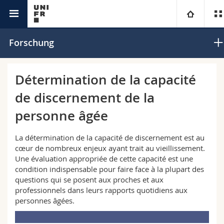
Interfakultär
Interdisziplinäres Institut für Ethik und
Universität
Forschung
Menschenrechte
Fakultäten
Studium
Détermination de la capacité
de discernement de la
Informationen für
Campus
Theologische Fak.
personne âgée
Forschung
Ressourcen
Rechtswissenschaftliche Fak.
Studieninteressierte
La détermination de la capacité de discernement est au
cœur de nombreux enjeux ayant trait au vieillissement.
Universität
Wirtschafts- und Sozialwissenschaftliche Fak.
Studierende
Personenverzeichnis
Une évaluation appropriée de cette capacité est une
condition indispensable pour faire face à la plupart des
Weiterbildung
Philosophische Fak.
Medien
Ortsplan
questions qui se posent aux proches et aux
professionnels dans leurs rapports quotidiens aux
personnes âgées.
Fak. für Erziehungs- und Bildungswissenschaften
Forschende
Bibliotheken