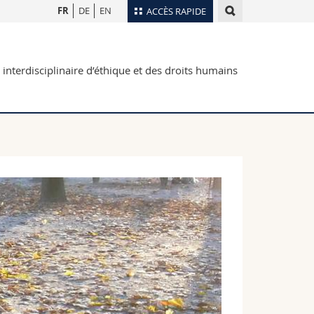
FR
DE
EN
ACCÈS RAPIDE
Annuaire du personnel
t interdisciplinaire d’éthique et des droits humains
Plan d'accès
nts
Bibliothèques
Webmail
rs
Programme des cours
MyUnifr