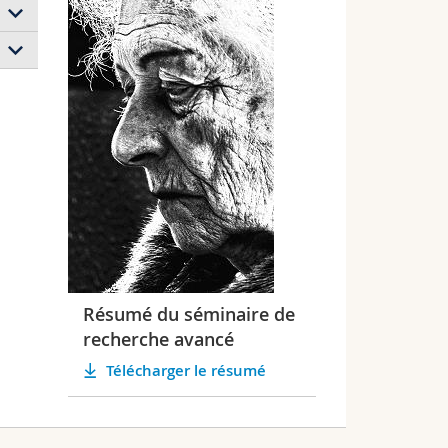
en
 à
des
qui
,
n
elui
la
ette
te
le
es
Résumé du séminaire de
nce,
recherche avancé
es
Télécharger le résumé
ens