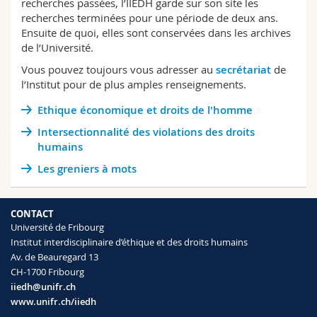
recherches passées, l’IIEDH garde sur son site les
Sciences et médecine
Collaborateurs
Webmail
recherches terminées pour une période de deux ans.
Ensuite de quoi, elles sont conservées dans les archives
de l’Université.
Interfacultaire
Doctorants
Programme des cours
Vous pouvez toujours vous adresser au
secrétariat
de
l’Institut pour de plus amples renseignements.
MyUnifr
Ethique économique et droits de l'homme
Intersectionnalité des violations des droits
humains
Les greniers à mots
CONTACT
Université de Fribourg
Institut interdisciplinaire d’éthique et des droits humains
Av. de Beauregard 13
CH-1700 Fribourg
iiedh@unifr.ch
www.unifr.ch/iiedh