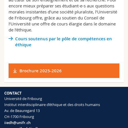
Sciences et médecine
Collaborateurs
Webmail
encore mieux préparer ses étudiant-e-s aux questions
morales insistantes d’une société pluraliste, l’Université
de Fribourg offre, grâce au soutien du Conseil de
Interfacultaire
Doctorants
Programme des cours
l’Université une offre de cours élargie dans le domaine
de l’éthique.
MyUnifr
Cours soutenus par le pôle de compétences en
éthique
Brochure 2025-2026
CONTACT
Université de Fribourg
Institut interdisciplinaire d’éthique et des droits humains
Av. de Beauregard 13
CH-1700 Fribourg
iiedh@unifr.ch