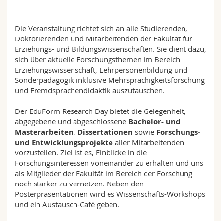
Math.-Nat. und Med. Fak.
Mitarbeitende
Webmail
Die Veranstaltung richtet sich an alle Studierenden,
Interfakultär
Doktorierende
Vorlesungsverzeichnis
Doktorierenden und Mitarbeitenden der Fakultät für
Erziehungs- und Bildungswissenschaften. Sie dient dazu,
sich über aktuelle Forschungsthemen im Bereich
MyUnifr
Erziehungswissenschaft, Lehrpersonenbildung und
Sonderpädagogik inklusive Mehrsprachigkeitsforschung
und Fremdsprachendidaktik auszutauschen.
Der EduForm Research Day bietet die Gelegenheit,
abgegebene und abgeschlossene
Bachelor- und
Masterarbeiten
,
Dissertationen
sowie
Forschungs-
und Entwicklungsprojekte
aller Mitarbeitenden
vorzustellen. Ziel ist es, Einblicke in die
Forschungsinteressen voneinander zu erhalten und uns
als Mitglieder der Fakultät im Bereich der Forschung
noch stärker zu vernetzen. Neben den
Posterpräsentationen wird es Wissenschafts-Workshops
und ein Austausch-Café geben.