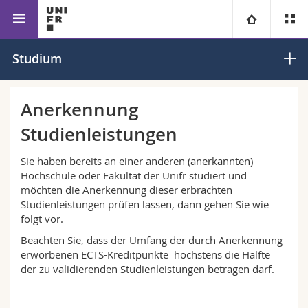
Fakultät für Erziehungs- und Bildungswissenschaften
Universität
Studium
Fakultäten
Studium
Anerkennung
Studienleistungen
Informationen für
Campus
Theologische Fak.
Sie haben bereits an einer anderen (anerkannten)
Forschung
Ressourcen
Rechtswissenschaftliche Fak.
Studieninteressierte
Hochschule oder Fakultät der Unifr studiert und
möchten die Anerkennung dieser erbrachten
Studienleistungen prüfen lassen, dann gehen Sie wie
Universität
Wirtschafts- und Sozialwissenschaftliche Fak.
Studierende
Personenverzeichnis
folgt vor.
Beachten Sie, dass der Umfang der durch Anerkennung
Weiterbildung
Philosophische Fak.
Medien
Ortsplan
erworbenen ECTS-Kreditpunkte höchstens die Hälfte
der zu validierenden Studienleistungen betragen darf.
Fak. für Erziehungs- und Bildungswissenschaften
Forschende
Bibliotheken