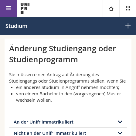
Fakultät für Erziehungs- und Bildungswissenschaften
Universität
Studium
Fakultäten
Studium
Änderung Studiengang oder
Studienprogramm
Informationen für
Campus
Theologische Fak.
Forschung
Sie müssen einen Antrag auf Änderung des
Ressourcen
Rechtswissenschaftliche Fak.
Studieninteressierte
Studiengangs oder Studienprogramms stellen, wenn Sie
ein anderes Studium in Angriff nehmen möchten;
Universität
Wirtschafts- und Sozialwissenschaftliche Fak.
Studierende
Personenverzeichnis
von einem Bachelor in den (vorgezogenen) Master
wechseln wollen.
Weiterbildung
Philosophische Fak.
Medien
Ortsplan
An der Unifr immatrikuliert
Fak. für Erziehungs- und Bildungswissenschaften
Forschende
Bibliotheken
Nicht an der Unifr immatrikuliert
Für immatrikulierte Studierende erfolgt der Wechsel