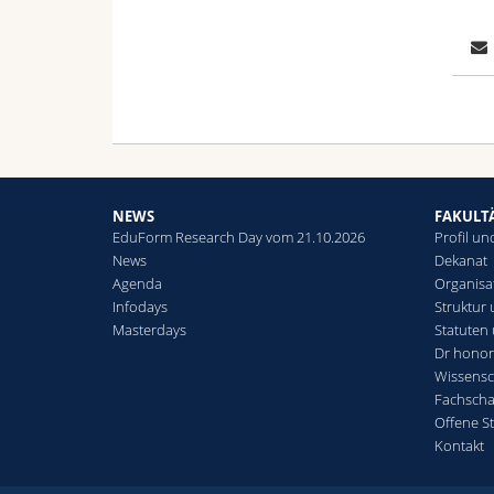
NEWS
FAKULT
EduForm Research Day vom 21.10.2026
Profil un
News
Dekanat
Agenda
Organisa
Infodays
Struktur
Masterdays
Statuten
Dr honor
Wissensc
Fachscha
Offene St
Kontakt