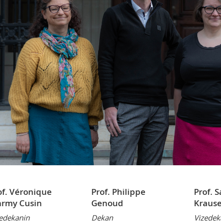
of. Véronique
Prof. Philippe
Prof. 
rmy Cusin
Genoud
Kraus
edekanin
Dekan
Vizedek