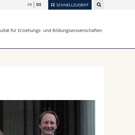
FR
DE
SCHNELLZUGRIFF
für
Personenverzeichnis
ultät für Erziehungs- und Bildungswissenschaften
Ortsplan
te
Bibliotheken
Webmail
Vorlesungsverzeichnis
MyUnifr