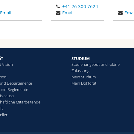
+41 26 300 7624
Email
Email
Emai
ÄT
STUDIUM
d Vision
Studienangebot und -pläne
Zulassung
tion
Mein Studium
 und Departemente
Mein Doktorat
 und Reglemente
is causa
haftliche Mitarbeitende
ft
ellen