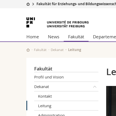
Fakultät für Erziehungs- und Bildungswissensc
Universität
Fakultäten
Universität
Studium
Theologische Fa
Freiburg
Campus
Rechtswissensch
Home
News
Fakultät
Departemen
Forschung
Wirtschafts- un
Universität
Philosophische 
Weiterbildung
Fak. für Erzieh
Fakultät
Dekanat
Leitung
Math.-Nat. und
Interfakultär
Fakultät
Le
Profil und Vision
Dekanat
Kontakt
Leitung
Administration