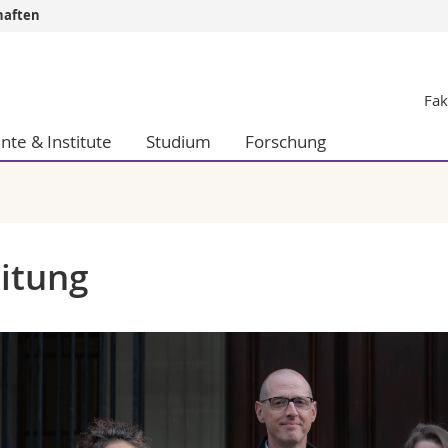
haften
Informationen 
Fak
k.
Studieninteressier
aftliche Fak.
Studierende
te & Institute
Studium
Forschung
d Sozialwissenschaftliche Fak.
Medien
Fak.
Forschende
ungs- und Bildungswissenschaften
Mitarbeitende
 Med. Fak.
Doktorierende
itung