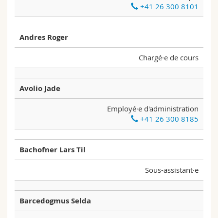
+41 26 300 8101
Sciences et médecine
Collaborateurs
Webmail
Interfacultaire
Doctorants
Programme des cours
Andres Roger
Chargé·e de cours
MyUnifr
Avolio Jade
Employé·e d'administration
+41 26 300 8185
Bachofner Lars Til
Sous-assistant·e
Barcedogmus Selda