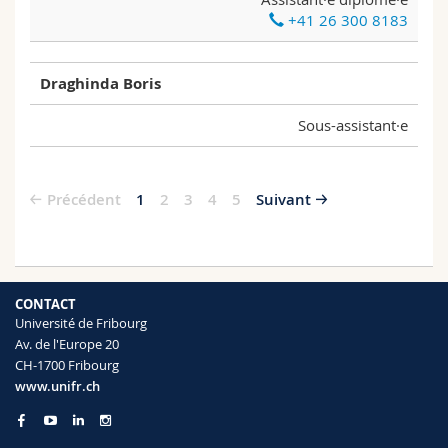
+41 26 300 8183
Draghinda Boris
Sous-assistant·e
Précédent
1
2
3
4
5
Suivant
CONTACT
Université de Fribourg
Av. de l'Europe 20
CH-1700 Fribourg
www.unifr.ch