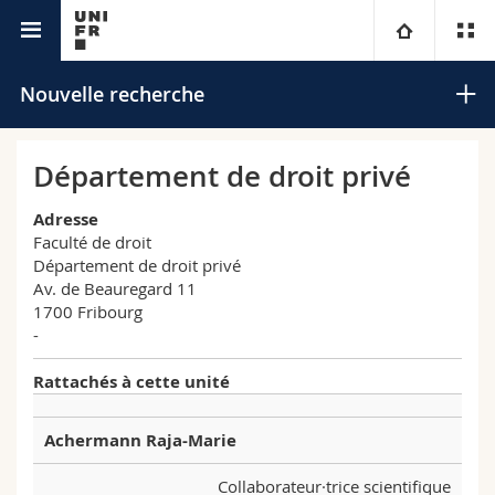
Annuaire de l'Université
Université
Nouvelle recherche
Facultés
Etudes
Département de droit privé
Vous êtes
Campus
Théologie
Adresse
Faculté de droit
Département de droit privé
Recherche
Ressources
Droit
Futurs étudiants
Rechercher
Av. de Beauregard 11
1700 Fribourg
Université
Sciences économiques et sociales et management
Etudiants
Annuaire du personnel
-
Recherche avancée
Rattachés à cette unité
Formation continue
Lettres et sciences humaines
Médias
Plan d'accès
Achermann Raja-Marie
Sciences de l'éducation et de la formation
Chercheurs
Bibliothèques
Collaborateur·trice scientifique