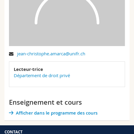
Sciences et médecine
Collaborateurs
Webmail
Interfacultaire
Doctorants
Programme des cours
MyUnifr
jean-christophe.amarca@unifr.ch
Lecteur·trice
Département de droit privé
Enseignement et cours
Afficher dans le programme des cours
CONTACT